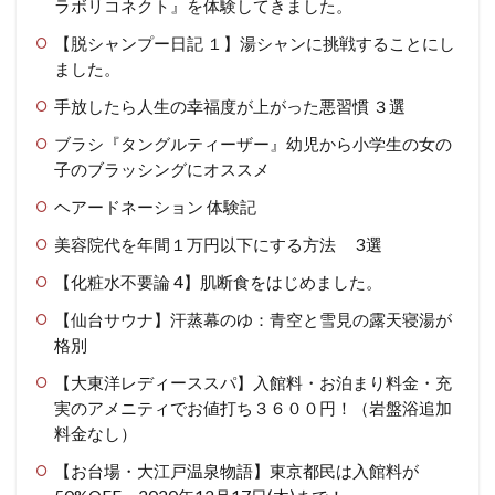
ラボリコネクト』を体験してきました。
【脱シャンプー日記 １】湯シャンに挑戦することにし
ました。
手放したら人生の幸福度が上がった悪習慣 ３選
ブラシ『タングルティーザー』幼児から小学生の女の
子のブラッシングにオススメ
ヘアードネーション 体験記
美容院代を年間１万円以下にする方法 3選
【化粧水不要論 4】肌断食をはじめました。
【仙台サウナ】汗蒸幕のゆ：青空と雪見の露天寝湯が
格別
【大東洋レディーススパ】入館料・お泊まり料金・充
実のアメニティでお値打ち３６００円！（岩盤浴追加
料金なし）
【お台場・大江戸温泉物語】東京都民は入館料が