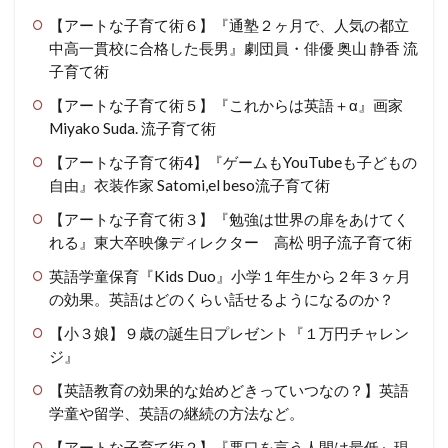
【アートな子育て術６】『通塾２ヶ月で、人気の都立
中高一貫校に合格した長男』劇団員・俳優 奥山 静香 流
子育て術
【アートな子育て術５】『これからは英語＋α』画家
Miyako Suda. 流子育て術
【アートな子育て術4】『ゲームもYouTubeも子どもの
自由』衣装作家 Satomi,el beso流子育て術
【アートな子育て術３】『勉強は世界の扉をあけてく
れる』東大卒映像ディレクター 高松 明子流子育て術
英語学童保育『Kids Duo』小学１年生から２年３ヶ月
の効果。英語はどのくらい話せるようになるのか？
【小３娘】９歳の誕生日プレゼント『１万円チャレン
ジ』
【英語教育の効果的な始めどきっていつなの？】英語
学童や留学、英語の継続の方法など。
【アートな子育て術２】『悪口を言う人間は最低』現