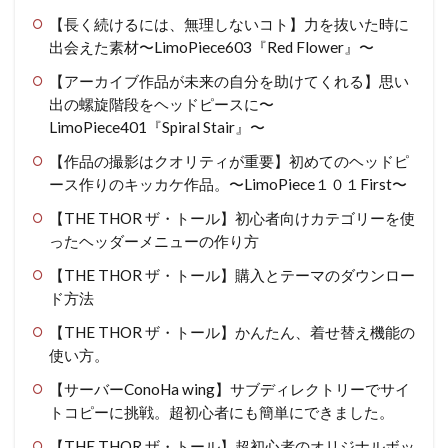
【長く続けるには、無理しないコト】力を抜いた時に
出会えた素材〜LimoPiece603『Red Flower』〜
【アーカイブ作品が未来の自分を助けてくれる】思い
出の螺旋階段をヘッドピースに〜
LimoPiece401『Spiral Stair』〜
【作品の撮影はクオリティが重要】初めてのヘッドピ
ース作りのキッカケ作品。〜LimoPiece１０１First〜
【THE THOR ザ・トール】初心者向けカテゴリーを使
ったヘッダーメニューの作り方
【THE THOR ザ・トール】購入とテーマのダウンロー
ド方法
【THE THOR ザ・トール】かんたん、着せ替え機能の
使い方。
【サーバーConoHa wing】サブディレクトリーでサイ
トコピーに挑戦。超初心者にも簡単にできました。
【THE THOR ザ・トール】超初心者のオリジナルボッ