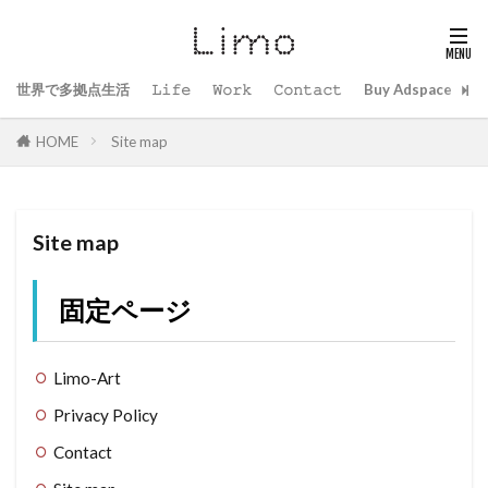
世界で多拠点生活
𝙻𝚒𝚏𝚎
𝚆𝚘𝚛𝚔
𝙲𝚘𝚗𝚝𝚊𝚌𝚝
Buy Adspace
B
HOME
Site map
Site map
固定ページ
Limo-Art
Privacy Policy
Contact