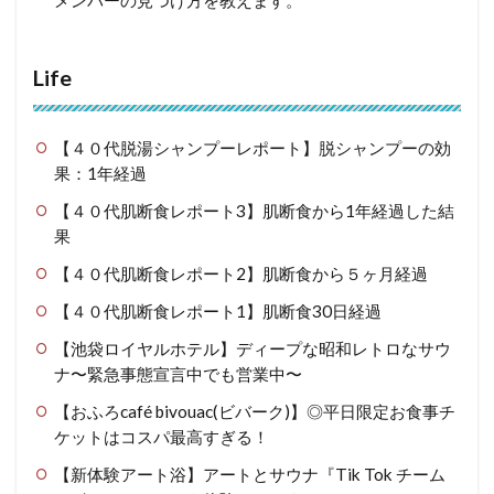
Life
【４０代脱湯シャンプーレポート】脱シャンプーの効
果：1年経過
【４０代肌断食レポート3】肌断食から1年経過した結
果
【４０代肌断食レポート2】肌断食から５ヶ月経過
【４０代肌断食レポート1】肌断食30日経過
【池袋ロイヤルホテル】ディープな昭和レトロなサウ
ナ〜緊急事態宣言中でも営業中〜
【おふろcafé bivouac(ビバーク)】◎平日限定お食事チ
ケットはコスパ最高すぎる！
【新体験アート浴】アートとサウナ『Tik Tok チーム