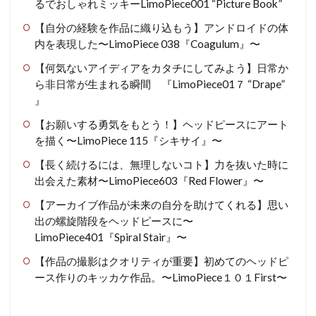
るでおしゃれミッキーLimoPiece001 “Picture Book”
【自分の経験を作品に織り込もう】アンドロイドの体
内を表現した〜LimoPiece 038『Coagulum』〜
【何気ないアイディアをカタチにしてみよう】日常か
ら非日常が生まれる瞬間 『LimoPiece01７ “Drape”
』
【お願いする勇気をもとう！】ヘッドピースにアート
を描く〜LimoPiece 115『シキサイ』〜
【長く続けるには、無理しないコト】力を抜いた時に
出会えた素材〜LimoPiece603『Red Flower』〜
【アーカイブ作品が未来の自分を助けてくれる】思い
出の螺旋階段をヘッドピースに〜
LimoPiece401『Spiral Stair』〜
【作品の撮影はクオリティが重要】初めてのヘッドピ
ース作りのキッカケ作品。〜LimoPiece１０１First〜