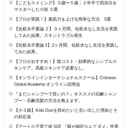
【こどもスイミング】３歳〜５歳：２年半で四泳法を
マスターした小技 ３選
【プロが実践！】素肌力を上げる簡単な方法 5選
【化粧水不要論 ２】３ヶ月間、化粧水なし生活を実践
してみた結果。スキントラブル発生
【化粧水不要論 1】2ヶ月間、化粧水なし生活を実践し
てみた結果。
【プロがおすすめ！】抵コスト・効果的なシンプルス
キンケア。高級スキンケア必要なし。
【オンラインインターナショナルスクール】Crimson
Global Academy オンライン説明会
『まだシャンプーで良いの？』オススメの石鹸シャン
プー・石鹸洗髪の方法を教えます。
【小３娘】Kids Duoを辞めたいと言い出した理由とそ
の対応策
【アートな子育て術 10】『親が師匠なんてダメ』世界