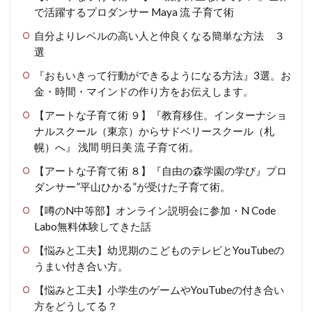
で活躍するプロダンサー Maya 流 子育て術
自分よりレベルの高い人と仲良くなる簡単な方法 ３
選
『おもいきって行動ができるようになる方法』3選。お
金・時間・マインドの作り方をお伝えします。
【アートな子育て術 ９】『教育移住。インターナショ
ナルスクール（東京）からサドベリースクール（札
幌）へ』 浅間 明日美 流 子育て術。
【アートな子育て術 ８】『自由の森学園の学び』プロ
ダンサー”平山ひかる”が受けた子育て術。
【噂のN中等部】オンライン説明会に参加・N Code
Labo無料体験してきた話
【悩みと工夫】幼児期のこどものテレビとYouTubeの
うまい付き合い方。
【悩みと工夫】小学生のゲームやYouTubeの付き合い
方をどうしてる？