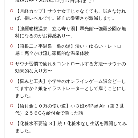
50%OFF・2020年12月17日(木)まで！
【月経カップ】サウナ女子じゃなくても、試さなけれ
ば、損レベルです。経血の憂鬱さが激減します。
【強羅箱根温泉 立ち寄り湯】翠光館〜強羅公園が無
料になるのがお得感あり〜。
【箱根二ノ平温泉 亀の湯】渋い・ゆるい・レトロ
感！完全かけ流し家庭的な温泉体験
サウナ習慣で疲れをコントロールする方法〜サウナの
効果的な入り方〜
【悩みと工夫】小学生のオンラインゲーム課金どーし
てますか？娘をイラストレーターとして雇うことにし
ました。
【給付金１０万の使い道】小３娘がiPad Air（第３世
代）２５６Gを給付金で買った話
【化粧水不要論 ３】続！化粧水なし生活を再開してみ
ました。