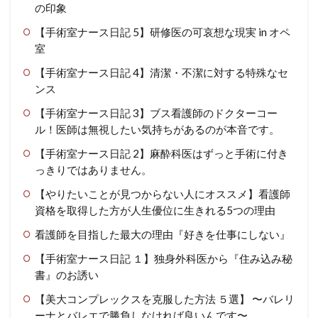
の印象
【手術室ナース日記 5】研修医の可哀想な現実 in オペ
室
【手術室ナース日記 4】清潔・不潔に対する特殊なセ
ンス
【手術室ナース日記 3】ブス看護師のドクターコー
ル！医師は無視したい気持ちがあるのが本音です。
【手術室ナース日記 2】麻酔科医はずっと手術に付き
っきりではありません。
【やりたいことが見つからない人にオススメ】看護師
資格を取得した方が人生優位に生きれる5つの理由
看護師を目指した最大の理由『好きを仕事にしない』
【手術室ナース日記 １】独身外科医から『住み込み秘
書』のお誘い
【美大コンプレックスを克服した方法 ５選】 〜バレリ
ーナとバレエで勝負しなければ良いんです〜