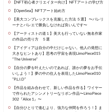
【NFT初心者クリエイター向け】NFTアートの学び方
【OpenSea】NFTアート始め方
【美大コンプレックスを克服した方法 ５選】 〜バレリ
ーナとバレエで勝負しなければ良いんです〜
【アーティストの道１】美大も行っていない無名作家
の作品の売り方 ５選
【アイディアは自分の中だけじゃない。他人の発想に
大きなヒントあり】思考の宇宙を表現LimoPiece015
“The Universe”
【自分の夢を叶えたいのであれば、誰かの夢をお手伝
いしよう！】夢の中の住人を表現したLimoPiece010
“P.L.I.D”
【作品を組み合わせて、新しい作品を作る】ワイヤー
で作られたアシンメトリーなリボン作品〜LimoPiece
302『Alice 1』〜
【自分ひとりで進むより、強力な仲間を作ろう！】ま