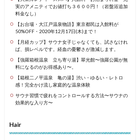
実のアメニティでお値打ち３６００円！（岩盤浴追加
料金なし）
【お台場・大江戸温泉物語】東京都民は入館料が
50%OFF・2020年12月17日(木)まで！
【月経カップ】サウナ女子じゃなくても、試さなけれ
ば、損レベルです。経血の憂鬱さが激減します。
【強羅箱根温泉 立ち寄り湯】翠光館〜強羅公園が無
料になるのがお得感あり〜。
【箱根二ノ平温泉 亀の湯】渋い・ゆるい・レトロ
感！完全かけ流し家庭的な温泉体験
サウナ習慣で疲れをコントロールする方法〜サウナの
効果的な入り方〜
Hair