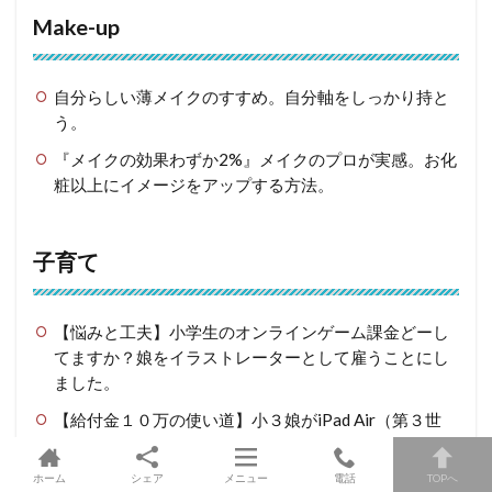
Make-up
自分らしい薄メイクのすすめ。自分軸をしっかり持と
う。
『メイクの効果わずか2%』メイクのプロが実感。お化
粧以上にイメージをアップする方法。
子育て
【悩みと工夫】小学生のオンラインゲーム課金どーし
てますか？娘をイラストレーターとして雇うことにし
ました。
【給付金１０万の使い道】小３娘がiPad Air（第３世
代）２５６Gを給付金で買った話
ホーム
シェア
メニュー
電話
TOPへ
【こどもスイミング】３歳〜５歳：２年半で四泳法を