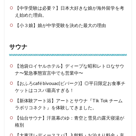
【中学受験は必要？】日本大好きな娘が海外留学を考
え始めた理由。
【小３娘】娘が中学受験を決めた最大の理由
サウナ
【池袋ロイヤルホテル】ディープな昭和レトロなサウ
ナ〜緊急事態宣言中でも営業中〜
【おふろcafé bivouac(ビバーク)】◎平日限定お食事チ
ケットはコスパ最高すぎる！
【新体験アート浴】アートとサウナ『Tik Tok チーム
ラボリコネクト』を体験してきました。
【仙台サウナ】汗蒸幕のゆ：青空と雪見の露天寝湯が
格別
【大東洋レディーススパ】入館料・お泊まり料金・充