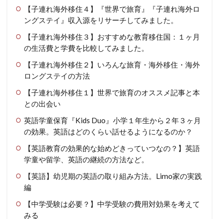
【子連れ海外移住４】『世界で旅育』『子連れ海外ロ
ングステイ』収入源をリサーチしてみました。
【子連れ海外移住３】おすすめな教育移住国：１ヶ月
の生活費と学費を比較してみました。
【子連れ海外移住２】いろんな旅育・海外移住・海外
ロングステイの方法
【子連れ海外移住１】世界で旅育のオススメ記事と本
との出会い
英語学童保育『Kids Duo』小学１年生から２年３ヶ月
の効果。英語はどのくらい話せるようになるのか？
【英語教育の効果的な始めどきっていつなの？】英語
学童や留学、英語の継続の方法など。
【英語】幼児期の英語の取り組み方法。Limo家の実践
編
【中学受験は必要？】中学受験の費用対効果を考えて
みる