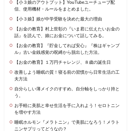
【小３娘のアウトプット】YouTubeユーチューブ配
信、使用機材・ルールをまとめました。
【小３娘】娘が中学受験を決めた最大の理由
【お金の教育】村上世彰の『いま君に伝えたいお金の
話』を読んで、娘にお金について話してみる。
【お金の教育】『貯金してれば安心』『株はギャンブ
ル』古い金銭感覚の呪縛から脱出した方法。
【お金の教育】１万円チャレンジ、８歳の誕生日
改善しよう睡眠の質！寝る前の習慣から日常生活の工
夫方法
自分らしい薄メイクのすすめ。自分軸をしっかり持と
う。
お手軽に美肌と幸せ生活を手に入れよう！セロトニン
を増やす方法
睡眠ホルモン『メラトニン』で美肌になろう！メラト
ニンサプリってどうなの？