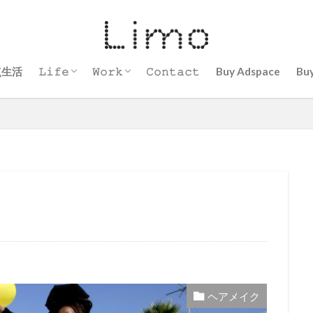
点生活
𝙻𝚒𝚏𝚎
𝚆𝚘𝚛𝚔
𝙲𝚘𝚗𝚝𝚊𝚌𝚝
Buy Adspace
Bu
頑張らないヘアメイク術
サウナ
子育て
Mind
ヘアメイク
現代アーティスト
看護師
ブロガーに挑戦
ヘアメイク