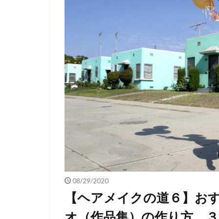
08/29/2020
【ヘアメイクの道６】お
オ（作品集）の作り方 ３