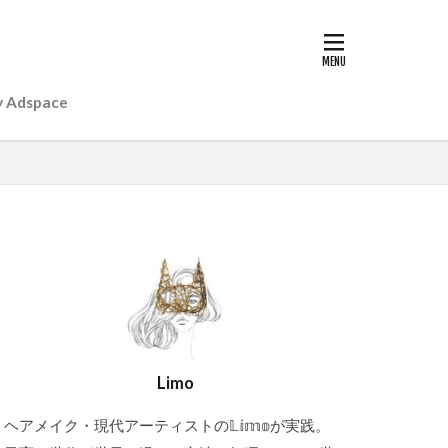
y Adspace
Limo
ヘアメイク・現代アーティストの𝕃𝕚𝕞𝕠が実践。