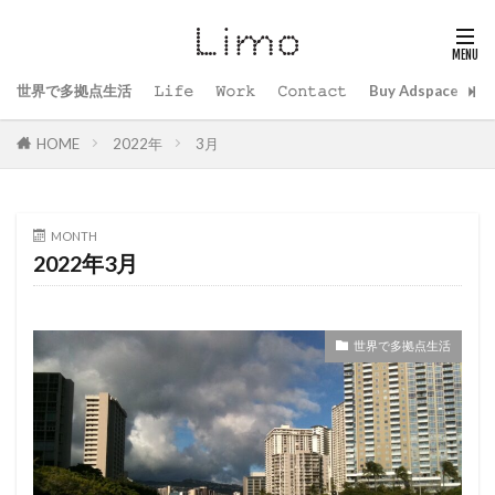
世界で多拠点生活
𝙻𝚒𝚏𝚎
𝚆𝚘𝚛𝚔
𝙲𝚘𝚗𝚝𝚊𝚌𝚝
Buy Adspace
B
HOME
2022年
3月
MONTH
2022年3月
世界で多拠点生活