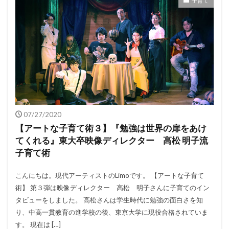
子育て
07/27/2020
【アートな子育て術３】『勉強は世界の扉をあけ
てくれる』東大卒映像ディレクター 高松 明子流
子育て術
こんにちは。現代アーティストのLimoです。 【アートな子育て
術】 第３弾は映像ディレクター 高松 明子さんに子育てのイン
タビューをしました。 高松さんは学生時代に勉強の面白さを知
り、中高一貫教育の進学校の後、東京大学に現役合格されていま
す。 現在は […]