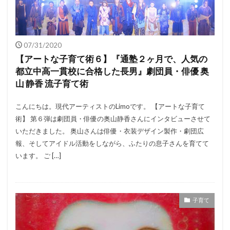
07/31/2020
【アートな子育て術６】『通塾２ヶ月で、人気の
都立中高一貫校に合格した長男』劇団員・俳優 奥
山 静香 流子育て術
こんにちは。現代アーティストのLimoです。 【アートな子育て
術】 第６弾は劇団員・俳優の奥山静香さんにインタビューさせて
いただきました。 奥山さんは俳優・衣装デザイン製作・劇団広
報、そしてアイドル活動をしながら、ふたりの息子さんを育てて
います。 ご […]
子育て