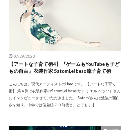
07/29/2020
【アートな子育て術4】『ゲームもYouTubeも子ど
もの自由』衣装作家 Satomi,el beso流子育て術
こんにちは。現代アーティストのLimoです。 【アートな子育て
術】 第４弾は衣装作家のSatomi,el beso(サトミ エル ベッソ）さん
にインタビューさせていただきました。 Satomiさんは勉強の面白
さを知り、中学では偏差値７０前後と、とても […]