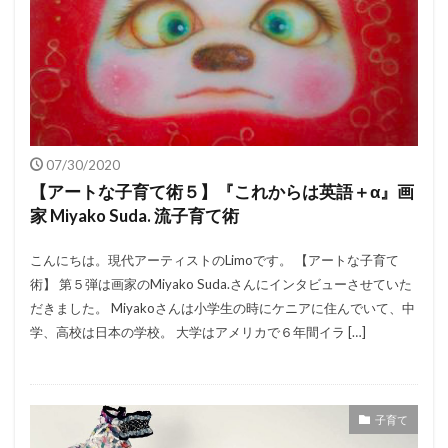
07/30/2020
【アートな子育て術５】『これからは英語＋α』画
家 Miyako Suda. 流子育て術
こんにちは。現代アーティストのLimoです。 【アートな子育て
術】 第５弾は画家のMiyako Suda.さんにインタビューさせていた
だきました。 Miyakoさんは小学生の時にケニアに住んでいて、中
学、高校は日本の学校。 大学はアメリカで６年間イラ […]
子育て