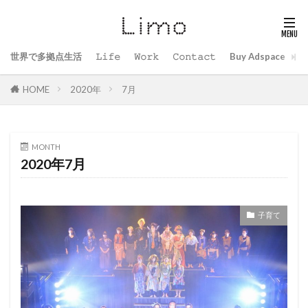
世界で多拠点生活
𝙻𝚒𝚏𝚎
𝚆𝚘𝚛𝚔
𝙲𝚘𝚗𝚝𝚊𝚌𝚝
Buy Adspace
B
HOME
2020年
7月
MONTH
2020年7月
子育て