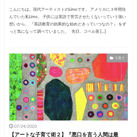
こんにちは。現代アーティストのLimoです。 アメリカに３年間住
んでいた私Limo。 子供には英語で苦労させたくないっていう強い
想いから、 『英語教育の効果的な始めどきっていつなの？』 をず
っと気になって調べていました。 先日、コペル英 […]
子育て
07/24/2020
【アートな子育て術２】『悪口を言う人間は最