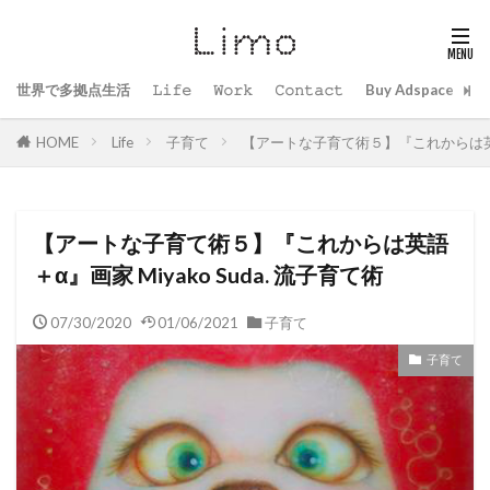
世界で多拠点生活
𝙻𝚒𝚏𝚎
𝚆𝚘𝚛𝚔
𝙲𝚘𝚗𝚝𝚊𝚌𝚝
Buy Adspace
B
HOME
Life
子育て
【アートな子育て術５】『これからは英語＋α
【アートな子育て術５】『これからは英語
＋α』画家 Miyako Suda. 流子育て術
07/30/2020
01/06/2021
子育て
子育て