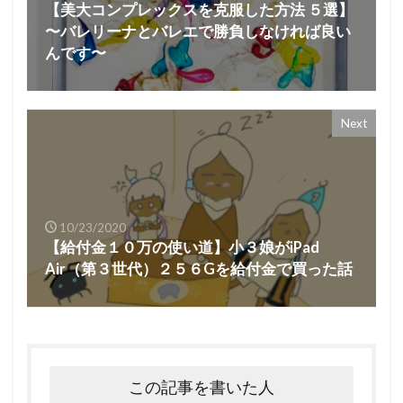
【美大コンプレックスを克服した方法 ５選】
〜バレリーナとバレエで勝負しなければ良い
んです〜
Next
10/23/2020
【給付金１０万の使い道】小３娘がiPad
Air（第３世代）２５６Gを給付金で買った話
この記事を書いた人