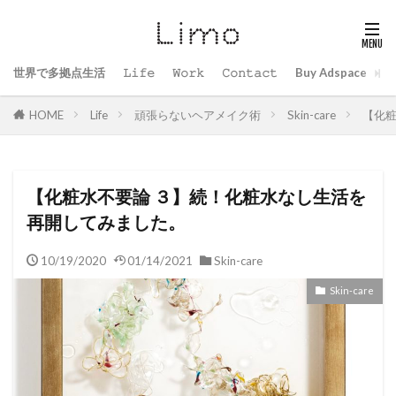
世界で多拠点生活
𝙻𝚒𝚏𝚎
𝚆𝚘𝚛𝚔
𝙲𝚘𝚗𝚝𝚊𝚌𝚝
Buy Adspace
B
HOME
Life
頑張らないヘアメイク術
Skin-care
【化粧
【化粧水不要論 ３】続！化粧水なし生活を
再開してみました。
10/19/2020
01/14/2021
Skin-care
Skin-care