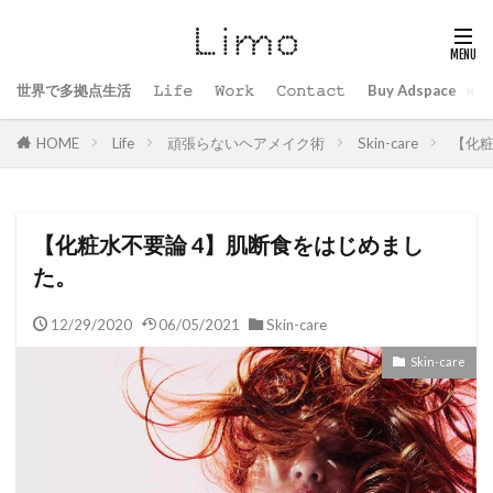
世界で多拠点生活
𝙻𝚒𝚏𝚎
𝚆𝚘𝚛𝚔
𝙲𝚘𝚗𝚝𝚊𝚌𝚝
Buy Adspace
B
HOME
Life
頑張らないヘアメイク術
Skin-care
【化粧
【化粧水不要論 4】肌断食をはじめまし
た。
12/29/2020
06/05/2021
Skin-care
Skin-care