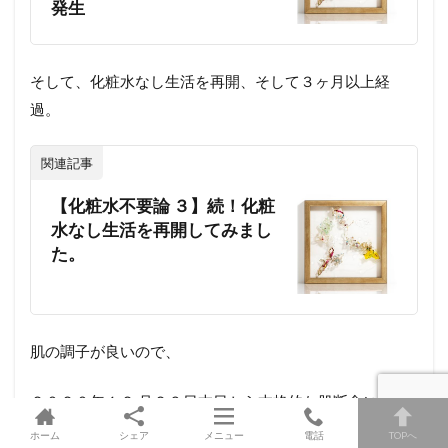
発生
そして、化粧水なし生活を再開、そして３ヶ月以上経
過。
関連記事
【化粧水不要論 ３】続！化粧
水なし生活を再開してみまし
た。
肌の調子が良いので、
２０２０年１２ 月２９日本日から本格的な肌断食に入っ
てみます。
ホーム
シェア
メニュー
電話
TOPへ