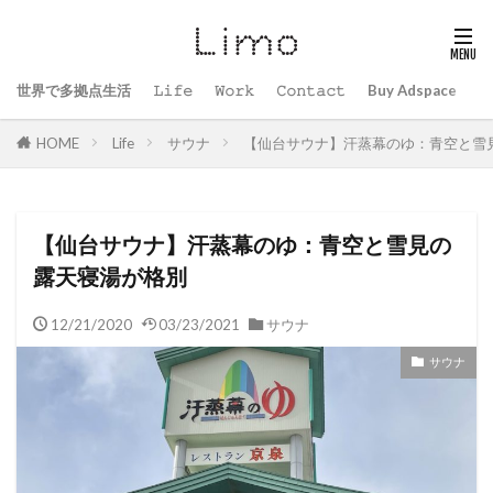
世界で多拠点生活
𝙻𝚒𝚏𝚎
𝚆𝚘𝚛𝚔
𝙲𝚘𝚗𝚝𝚊𝚌𝚝
Buy Adspace
B
HOME
Life
サウナ
【仙台サウナ】汗蒸幕のゆ：青空と雪
【仙台サウナ】汗蒸幕のゆ：青空と雪見の
露天寝湯が格別
12/21/2020
03/23/2021
サウナ
サウナ