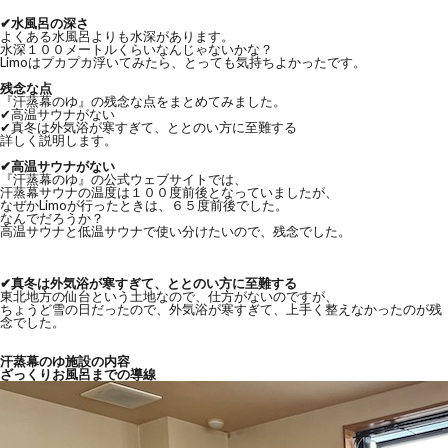
✔︎水風呂の深さ
よくある水風呂よりも水深があります。
水深１００メートルくらいなんじゃないかな？
Limoはプカプカ浮いてみたら、とっても気持ちよかったです。
残念な点
『汗蒸幕のゆ』の残念な点をまとめてみました。
✔︎高温サウナがない
✔︎真冬は外気浴が寒すぎて、ととのい方に至難する
詳しく説明します。
✔︎高温サウナがない
『汗蒸幕のゆ』の公式ウェブサイトでは、
汗蒸幕サウナの温度は１００度前後となっていましたが、
なぜかLimoが行ったときは、６５度前後でした。
なんでだろうか？
高温サウナと低温サウナで使い分けたいので、残念でした。
✔︎真冬は外気浴が寒すぎて、ととのい方に至難する
東北地方の仙台という土地なので、仕方がないのですが、
ちょうど雪の日だったので、外気浴が寒すぎて、上手く整えなかったのが残
念でした。
汗蒸幕のゆ施設の内容
ざっくりお風呂までの導線