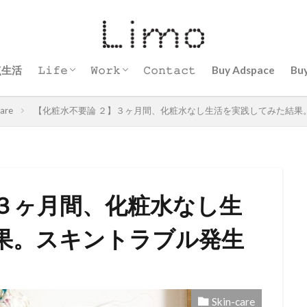
点生活
𝙻𝚒𝚏𝚎
𝚆𝚘𝚛𝚔
𝙲𝚘𝚗𝚝𝚊𝚌𝚝
Buy Adspace
Bu
頑張らないヘアメイク術
サウナ
子育て
Mind
ヘアメイク
現代アーティスト
看護師
ブロガーに挑戦
care
【化粧水不要論 ２】３ヶ月間、化粧水なし生活を実践してみた結果
】３ヶ月間、化粧水なし生
果。スキントラブル発生
Skin-care