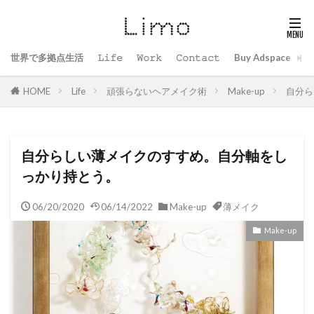
世界で多拠点生活
𝙻𝚒𝚏𝚎
𝚆𝚘𝚛𝚔
𝙲𝚘𝚗𝚝𝚊𝚌𝚝
Buy Adspace
B
HOME
Life
頑張らないヘアメイク術
Make-up
自分ら
自分らしい薄メイクのすすめ。自分軸をし
っかり持とう。
06/20/2020
06/14/2022
Make-up
薄メイク
Make-up