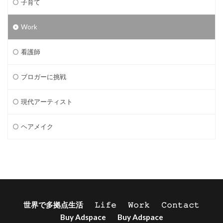
子育て
Work
看護師
ブロガーに挑戦
現代アーティスト
ヘアメイク
世界で多拠点生活
𝙻𝚒𝚏𝚎
𝚆𝚘𝚛𝚔
𝙲𝚘𝚗𝚝𝚊𝚌𝚝
Buy Adspace
Buy Adspace