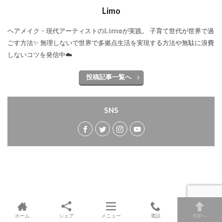
Limo
ヘアメイク・現代アーティストの𝕃𝕚𝕞𝕠が実践。 子育て世代が世界で過
ごす方法✨ 無理しないで世界で多拠点生活を実現する方法や無駄に浪費
しないコツを発信中☁️
投稿記事一覧へ
SNS
カテゴリー
ホーム
シェア
メニュー
電話
TOPへ