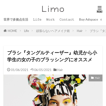
世界で多拠点生活
𝙻𝚒𝚏𝚎
𝚆𝚘𝚛𝚔
𝙲𝚘𝚗𝚝𝚊𝚌𝚝
Buy Adspace
B
HOME
Life
頑張らないヘアメイク術
Hair
ブラシ『タ
ブラシ『タングルティーザー』幼児から小
学生の女の子のブラッシングにオススメ
01/06/2021
06/05/2021
Hair
Hair