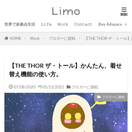
世界で多拠点生活
𝙻𝚒𝚏𝚎
𝚆𝚘𝚛𝚔
𝙲𝚘𝚗𝚝𝚊𝚌𝚝
Buy Adspace
B
HOME
Work
ブロガーに挑戦
【THE THOR ザ・トー
【THE THOR ザ・トール】かんたん、着せ
替え機能の使い方。
07/08/2020
01/12/2021
ブロガーに挑戦
ブロガーに挑戦