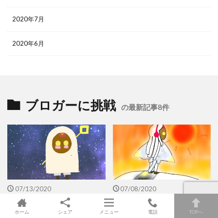
2020年7月
2020年6月
ブロガーに挑戦
の最新記事8件
07/13/2020
07/08/2020
【THE THOR ザ・トール】初
【THE THOR ザ・トール】購
心者向けカテゴリーを使ったヘ
入とテーマのダウンロード方法
ホーム
シェア
メニュー
電話
TOPへ