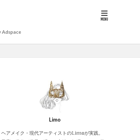
y Adspace
Limo
ヘアメイク・現代アーティストの𝕃𝕚𝕞𝕠が実践。