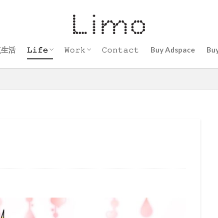
点生活
𝙻𝚒𝚏𝚎
𝚆𝚘𝚛𝚔
𝙲𝚘𝚗𝚝𝚊𝚌𝚝
Buy Adspace
Bu
頑張らないヘアメイク術
サウナ
子育て
Mind
ヘアメイク
現代アーティスト
看護師
ブロガーに挑戦