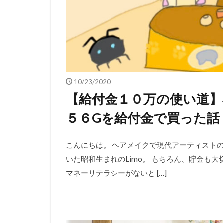
10/23/2020
【給付金１０万の使い道】小３
５６Gを給付金で買った話
こんにちは。 ヘアメイクで現代アーティストの
いた昭和生まれのLimo。 もちろん、貯金も
マネーリテラシーがないと […]