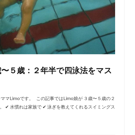
歳〜５歳：２年半で四泳法をマス
マLimoです。 この記事ではLimo娘が ３歳〜５歳の２
✔︎ 水慣れは家族で ✔︎ 泳ぎを教えてくれるスイミングス