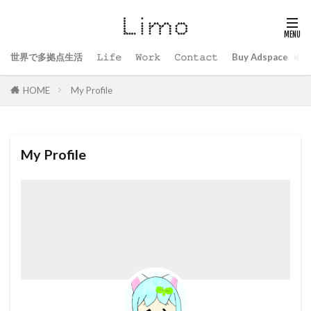
世界で多拠点生活
𝙻𝚒𝚏𝚎
𝚆𝚘𝚛𝚔
𝙲𝚘𝚗𝚝𝚊𝚌𝚝
Buy Adspace
B
HOME
My Profile
My Profile