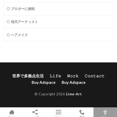
ブロガーに挑戦
現代アーティスト
ヘアメイク
世界で多拠点生活
𝙻𝚒𝚏𝚎
𝚆𝚘𝚛𝚔
𝙲𝚘𝚗𝚝𝚊𝚌𝚝
Buy Adspace
Buy Adspace
© Copyright 2026
Limo-Art
.