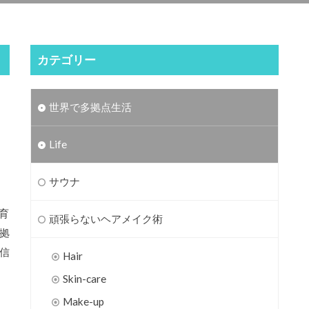
カテゴリー
世界で多拠点生活
Life
サウナ
子育
頑張らないヘアメイク術
拠
信
Hair
Skin-care
Make-up