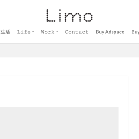
点生活
𝙻𝚒𝚏𝚎
𝚆𝚘𝚛𝚔
𝙲𝚘𝚗𝚝𝚊𝚌𝚝
Buy Adspace
Bu
頑張らないヘアメイク術
サウナ
子育て
Mind
ヘアメイク
現代アーティスト
看護師
ブロガーに挑戦